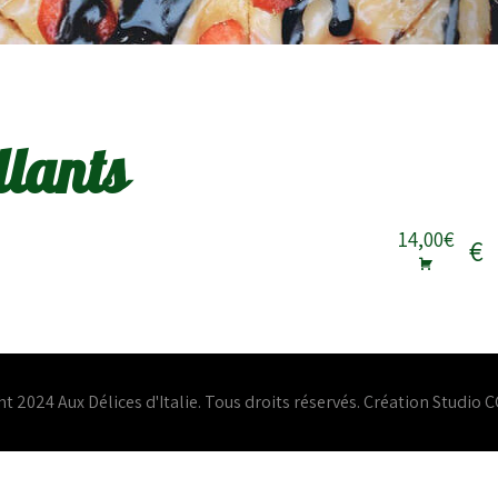
llants
14,00€
€
t 2024 Aux Délices d'Italie. Tous droits réservés. Création
Studio C