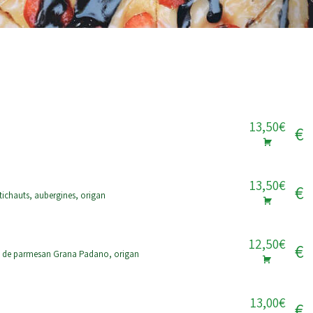
13,50€
€
13,50€
€
ichauts, aubergines, origan
12,50€
€
es de parmesan Grana Padano, origan
13,00€
€