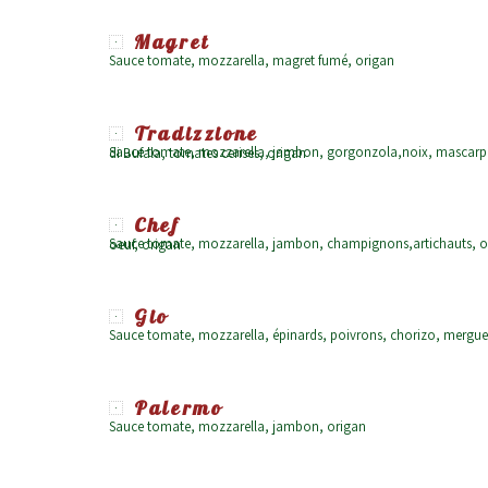
Magret
Sauce tomate, mozzarella, magret fumé, origan
Tradizzione
Sauce tomate, mozzarella, jambon, gorgonzola,noix, mascarpone, roquette, lamelles de parmesan Grana Padano, mozzarella di Bufala, tomates cerises, origan
Chef
Sauce tomate, mozzarella, jambon, champignons,artichauts, oignons, poivrons, câpres, anchois, merguez,chorizo, aubergines, oeuf, origan
Gio
Sauce tomate, mozzarella, épinards, poivrons, chorizo, mergue
Palermo
Sauce tomate, mozzarella, jambon, origan