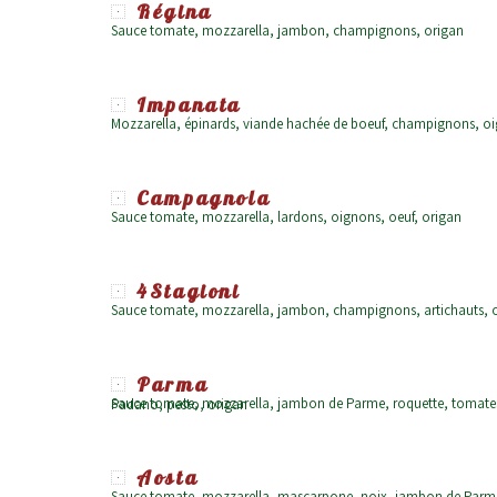
Régina
Sauce tomate, mozzarella, jambon, champignons, origan
Impanata
Mozzarella, épinards, viande hachée de boeuf, champignons, o
Campagnola
Sauce tomate, mozzarella, lardons, oignons, oeuf, origan
4Stagioni
Sauce tomate, mozzarella, jambon, champignons, artichauts, 
Parma
Sauce tomate, mozzarella, jambon de Parme, roquette, tomates cerises, mozzarella di Buffala, lamelles de parmesan Grana Padano, pesto, origan
Aosta
Sauce tomate, mozzarella, mascarpone, noix, jambon de Parm