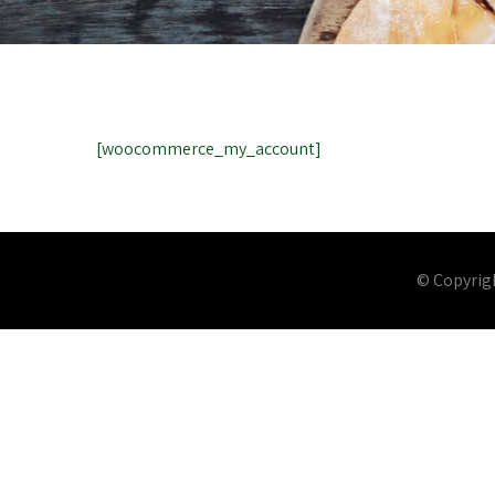
[woocommerce_my_account]
© Copyrigh